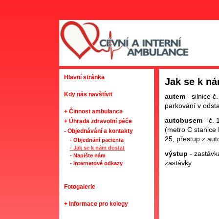
Hlavní stránka
Jak se k ná
Kdy nás navštívit
autem
- silnice 
parkování v ods
+ Činnost ambulance
autobusem
- č. 
+ Úhrada zdravotní péče
(metro C stanice 
- Objednávání a kontakty
25, přestup z au
- Objednání pacienta
- Jak se k nám dostat
výstup
- zastávk
- Napište nám
zastávky
- Internetové odkazy
Fotogalerie
+ Informace pro kolegy