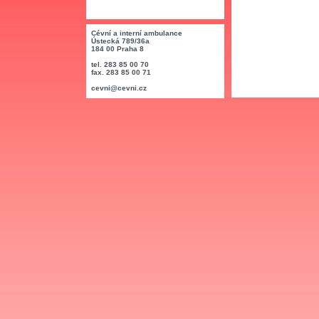
Cévní a interní ambulance
Ústecká 789/36a
184 00 Praha 8
tel. 283 85 00 70
fax. 283 85 00 71
cevni@cevni.cz