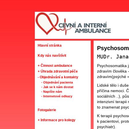
Hlavní stránka
Psychosom
Kdy nás navštívit
MUDr. Jana
Psychosomatika j
+ Činnost ambulance
zdravím člověka 
+ Úhrada zdravotní péče
zdravím(psýché =
- Objednávání a kontakty
- Objednání pacienta
Lidské tělo i duše
- Jak se k nám dostat
příčina nemoci. Č
- Napište nám
sociálních ..), pů
- Internetové odkazy
intenzivní terapii
to znamenat psyc
Fotogalerie
K terapii psychos
+ Informace pro kolegy
k pacientovi, prot
psychiatr).