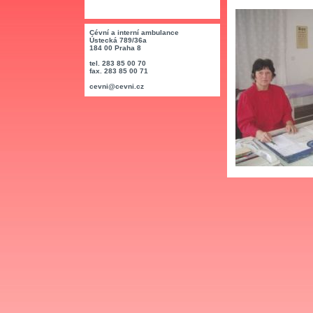
Cévní a interní ambulance
Ústecká 789/36a
184 00 Praha 8
tel. 283 85 00 70
fax. 283 85 00 71
cevni@cevni.cz